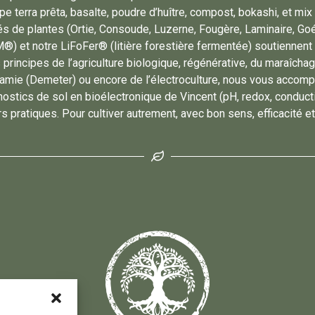
e terra prêta, basalte, poudre d’huître, compost, bokashi, et mix “
s de plantes (Ortie, Consoude, Luzerne, Fougère, Laminaire, Go
®) et notre LiFoFer® (litière forestière fermentée) soutiennent
s principes de l’agriculture biologique, régénérative, du maraîchage
namie (Demeter) ou encore de l’électroculture, nous vous acco
ostics de sol en bioélectronique de Vincent (pH, redox, conducti
ers pratiques. Pour cultiver autrement, avec bon sens, efficacité et