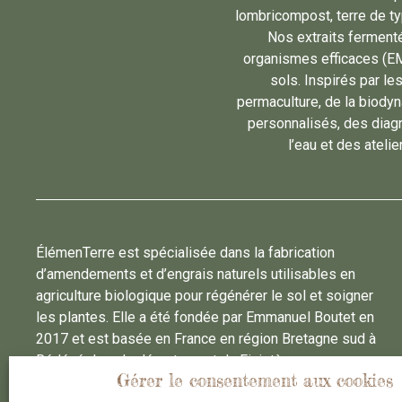
lombricompost, terre de typ
Nos extraits fermenté
organismes efficaces (EM
sols. Inspirés par le
permaculture, de la biody
personnalisés, des diagn
l’eau et des ateli
ÉlémenTerre est spécialisée dans la fabrication
d’amendements et d’engrais naturels utilisables en
agriculture biologique pour régénérer le sol et soigner
les plantes. Elle a été fondée par Emmanuel Boutet en
2017 et est basée en France en région Bretagne sud à
Rédéné dans le département du Finistère.
Gérer le consentement aux cookies