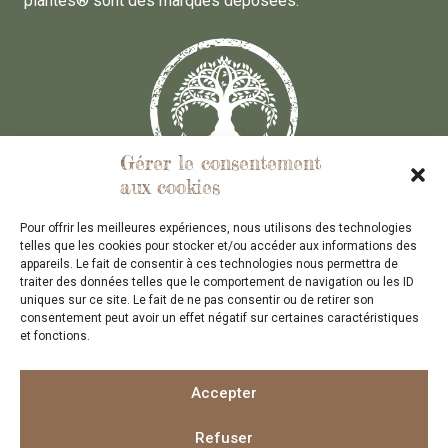
plantes® sont des marques déposées.
Gérer le consentement
aux cookies
Conditions Générales des Ventes
Pour offrir les meilleures expériences, nous utilisons des technologies
contact@elementerre-bretagne.fr
telles que les cookies pour stocker et/ou accéder aux informations des
appareils. Le fait de consentir à ces technologies nous permettra de
traiter des données telles que le comportement de navigation ou les ID
uniques sur ce site. Le fait de ne pas consentir ou de retirer son
consentement peut avoir un effet négatif sur certaines caractéristiques
et fonctions.
Mention Légales
Accepter
Site développé par
La Coquille Web
Refuser
2026 ÉlémenTerre® / Le soin du sol par le sol® / Le soin des